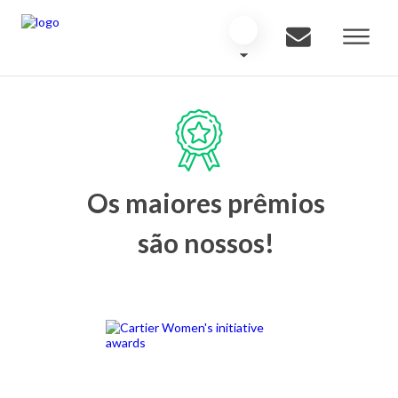
Os maiores prêmios
são nossos!