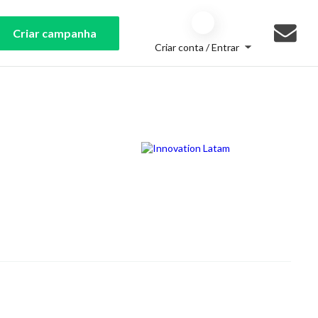
Criar campanha
Criar conta / Entrar