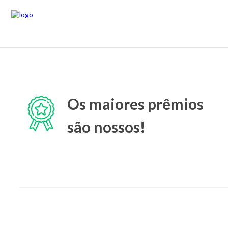
Os maiores prêmios
são nossos!