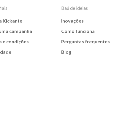
Mais
Baú de ideias
a Kickante
Inovações
 uma campanha
Como funciona
 e condições
Perguntas frequentes
idade
Blog