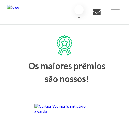
Os maiores prêmios
são nossos!