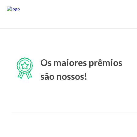
Os maiores prêmios
são nossos!