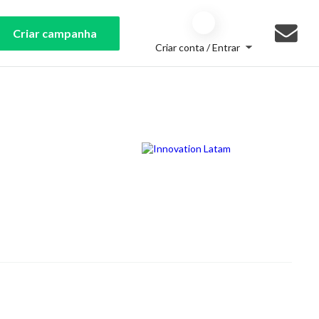
Criar campanha
Criar conta / Entrar