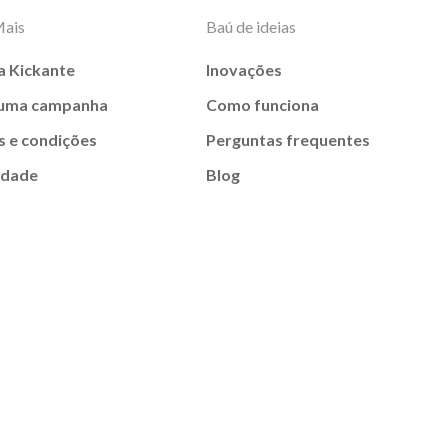
Mais
Baú de ideias
a Kickante
Inovações
 uma campanha
Como funciona
 e condições
Perguntas frequentes
idade
Blog