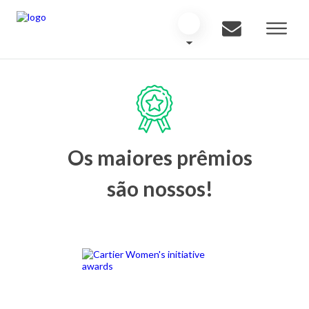
Os maiores prêmios
são nossos!