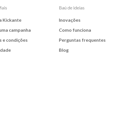
Mais
Baú de ideias
a Kickante
Inovações
 uma campanha
Como funciona
 e condições
Perguntas frequentes
idade
Blog