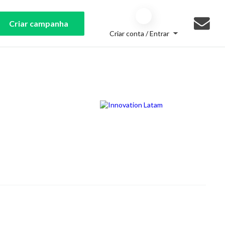
Criar campanha
Criar conta / Entrar