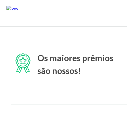
Os maiores prêmios
são nossos!