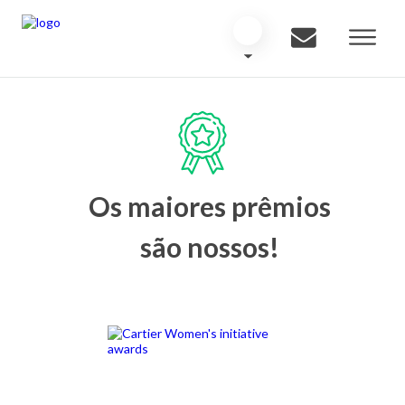
Os maiores prêmios
são nossos!