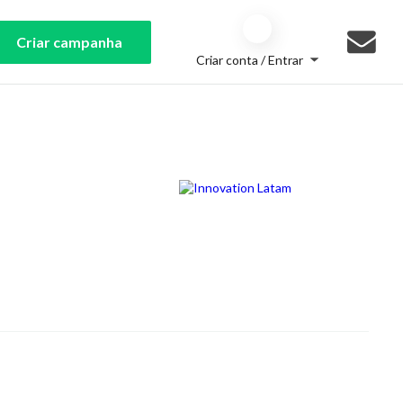
Criar campanha
Criar conta / Entrar