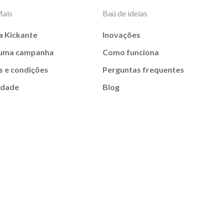
Mais
Baú de ideias
a Kickante
Inovações
 uma campanha
Como funciona
 e condições
Perguntas frequentes
idade
Blog