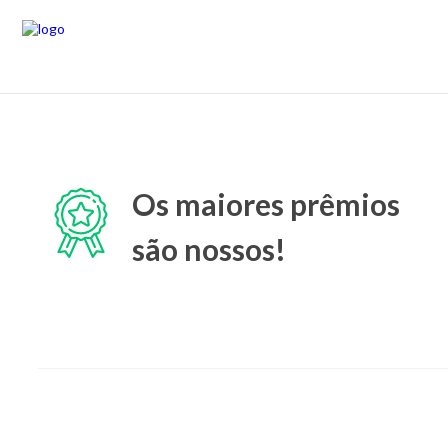
Os maiores prêmios
são nossos!