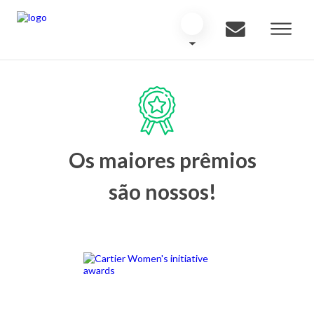
Os maiores prêmios
são nossos!