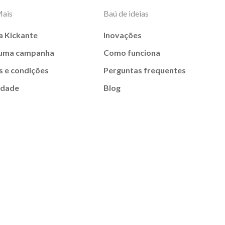
Mais
Baú de ideias
a Kickante
Inovações
 uma campanha
Como funciona
 e condições
Perguntas frequentes
idade
Blog