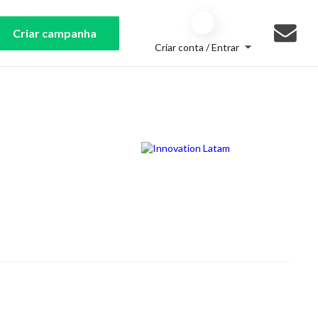
Criar campanha
Criar conta / Entrar