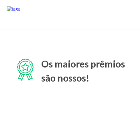
Os maiores prêmios
são nossos!