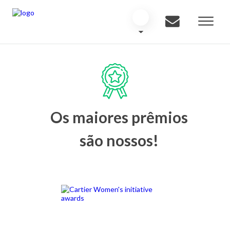
Os maiores prêmios
são nossos!