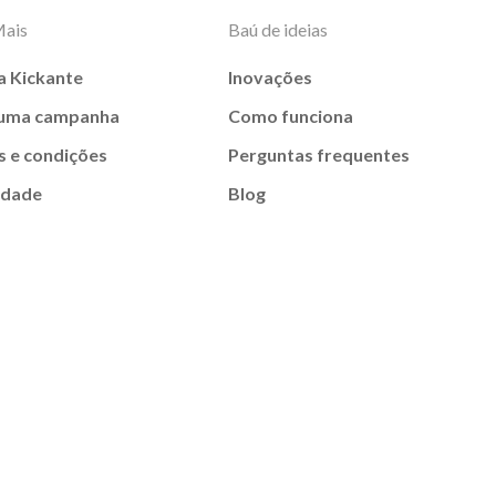
Mais
Baú de ideias
a Kickante
Inovações
 uma campanha
Como funciona
 e condições
Perguntas frequentes
idade
Blog