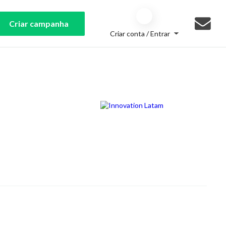
Criar campanha
Criar conta / Entrar