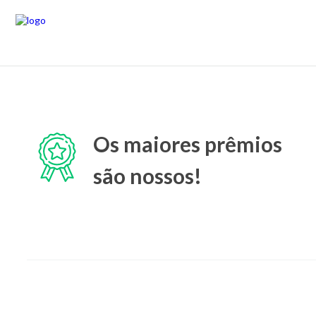
Os maiores prêmios
são nossos!