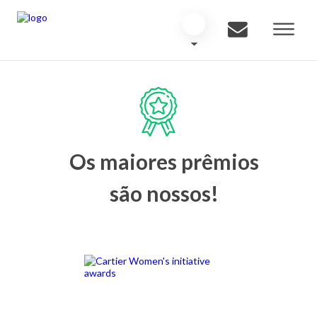
Os maiores prêmios
são nossos!