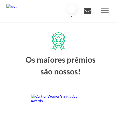
Os maiores prêmios
são nossos!