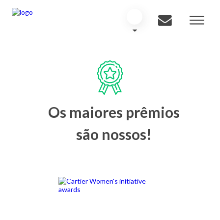
Os maiores prêmios
são nossos!