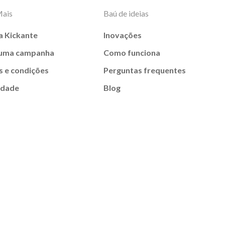
Mais
Baú de ideias
a Kickante
Inovações
 uma campanha
Como funciona
 e condições
Perguntas frequentes
idade
Blog