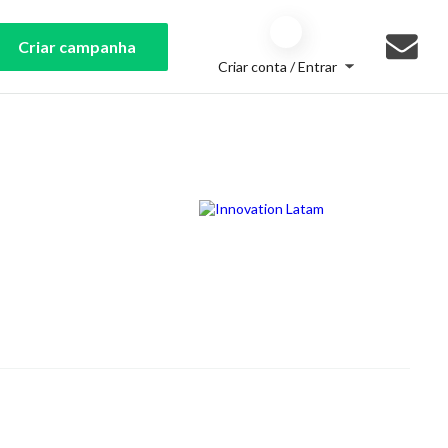
Criar campanha
Criar conta / Entrar