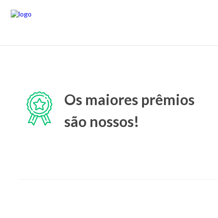
Os maiores prêmios
são nossos!