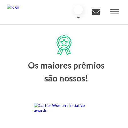
Os maiores prêmios
são nossos!