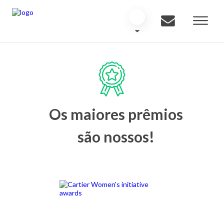
Os maiores prêmios
são nossos!