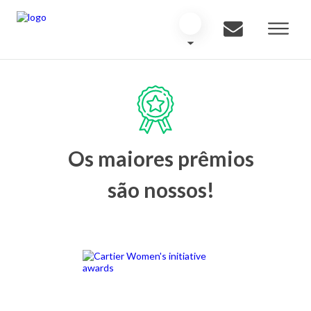
Os maiores prêmios
são nossos!