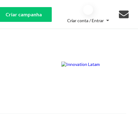
Criar campanha
Criar conta / Entrar