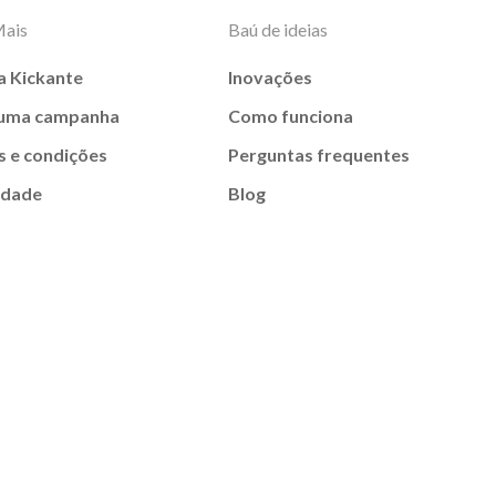
Mais
Baú de ideias
a Kickante
Inovações
 uma campanha
Como funciona
 e condições
Perguntas frequentes
idade
Blog