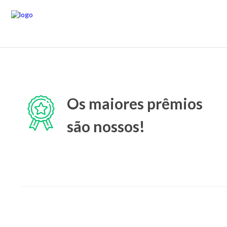
Os maiores prêmios
são nossos!