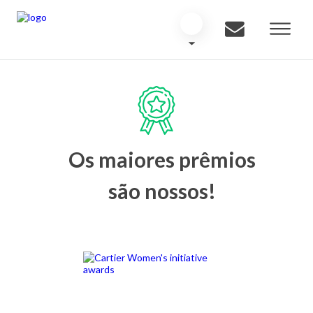
Os maiores prêmios
são nossos!