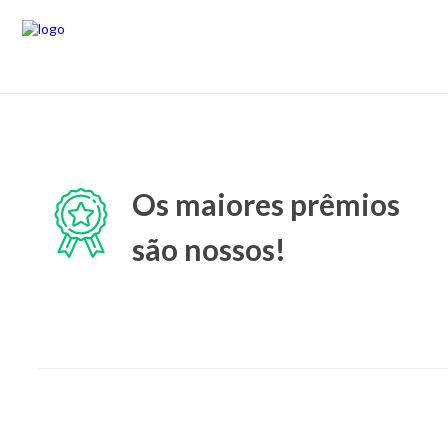
Os maiores prêmios
são nossos!