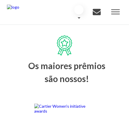
Os maiores prêmios
são nossos!