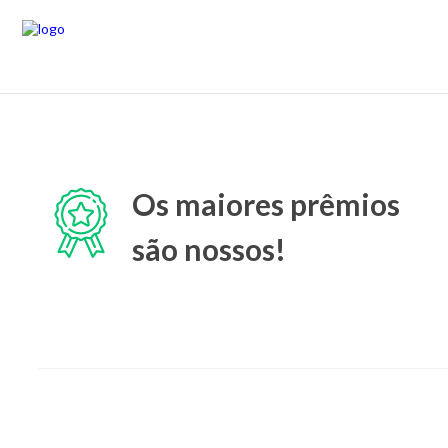
Os maiores prêmios
são nossos!