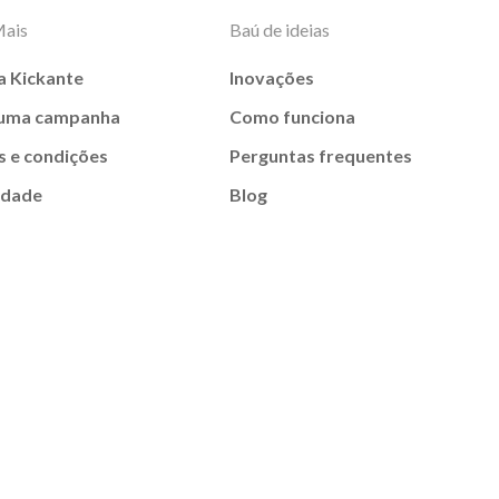
Mais
Baú de ideias
a Kickante
Inovações
 uma campanha
Como funciona
 e condições
Perguntas frequentes
idade
Blog