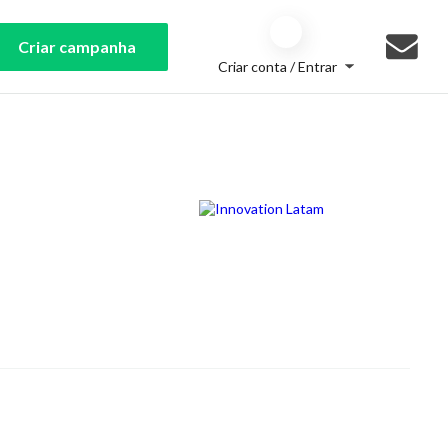
Criar campanha
Criar conta / Entrar