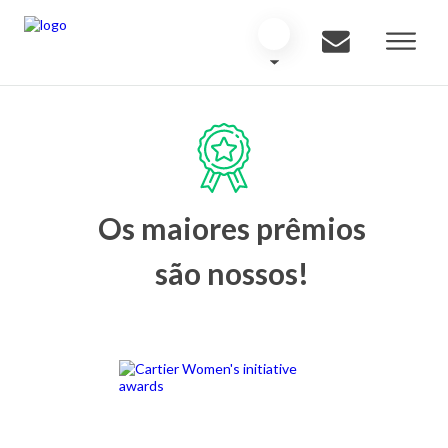
Os maiores prêmios
são nossos!