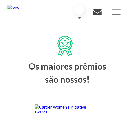
Os maiores prêmios
são nossos!