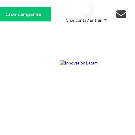
Criar campanha
Criar conta / Entrar