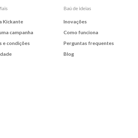
Mais
Baú de ideias
a Kickante
Inovações
 uma campanha
Como funciona
 e condições
Perguntas frequentes
idade
Blog