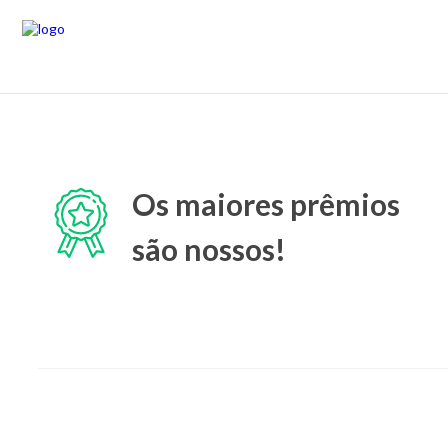
Os maiores prêmios
são nossos!