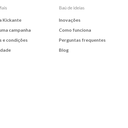
Mais
Baú de ideias
a Kickante
Inovações
 uma campanha
Como funciona
 e condições
Perguntas frequentes
idade
Blog