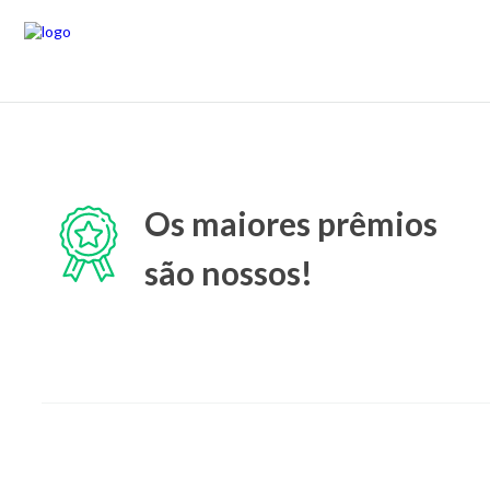
Os maiores prêmios
são nossos!