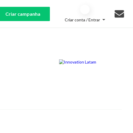
Criar campanha
Criar conta / Entrar