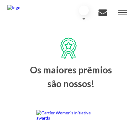
Os maiores prêmios
são nossos!