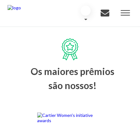
Os maiores prêmios
são nossos!