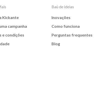
Mais
Baú de ideias
a Kickante
Inovações
 uma campanha
Como funciona
 e condições
Perguntas frequentes
idade
Blog