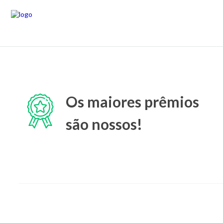
Os maiores prêmios
são nossos!