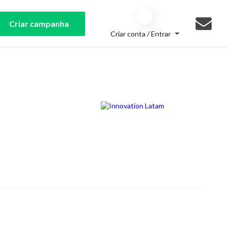
Criar campanha
Criar conta / Entrar