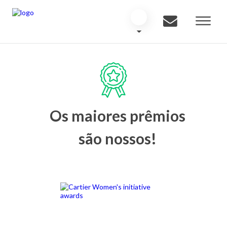
Os maiores prêmios
são nossos!