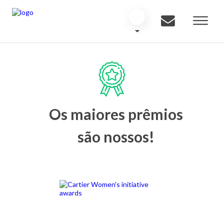
Os maiores prêmios
são nossos!