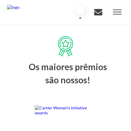
Os maiores prêmios
são nossos!