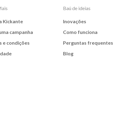
Mais
Baú de ideias
a Kickante
Inovações
 uma campanha
Como funciona
 e condições
Perguntas frequentes
idade
Blog