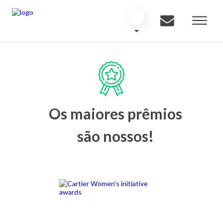
Os maiores prêmios
são nossos!