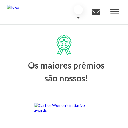
Os maiores prêmios
são nossos!