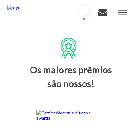
Os maiores prêmios
são nossos!