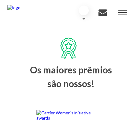
Os maiores prêmios
são nossos!