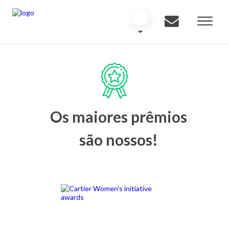
Os maiores prêmios
são nossos!