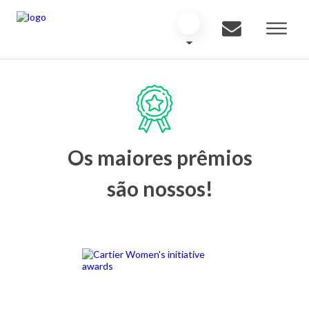
Os maiores prêmios
são nossos!