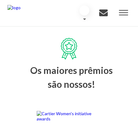
Os maiores prêmios
são nossos!