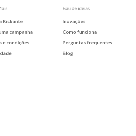
Mais
Baú de ideias
a Kickante
Inovações
 uma campanha
Como funciona
 e condições
Perguntas frequentes
idade
Blog