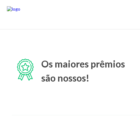
Os maiores prêmios
são nossos!