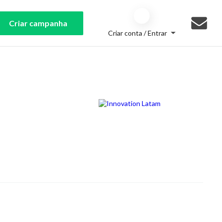
Criar campanha
Criar conta / Entrar