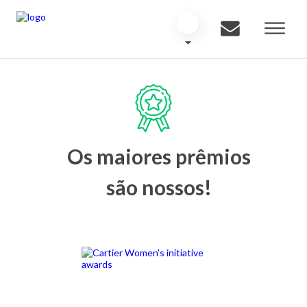
Os maiores prêmios
são nossos!