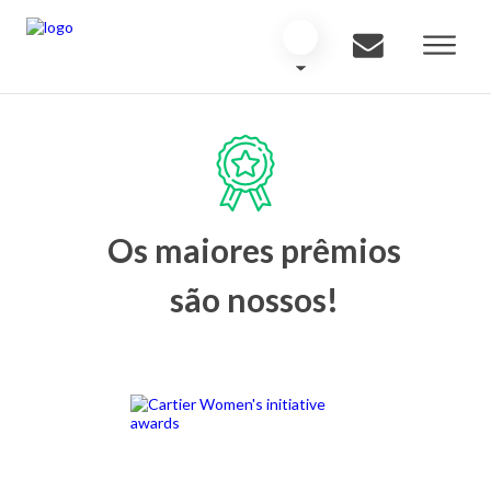
Os maiores prêmios
são nossos!