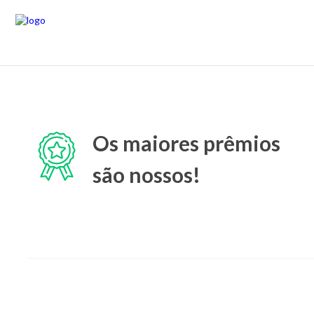
Os maiores prêmios
são nossos!