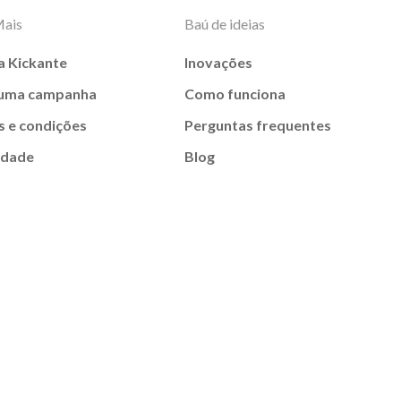
Mais
Baú de ideias
a Kickante
Inovações
 uma campanha
Como funciona
 e condições
Perguntas frequentes
idade
Blog