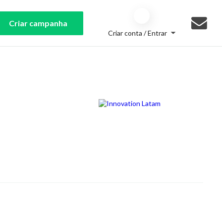
Criar campanha
Criar conta / Entrar