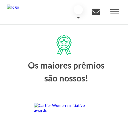
Os maiores prêmios
são nossos!