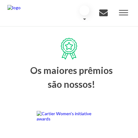
Os maiores prêmios
são nossos!