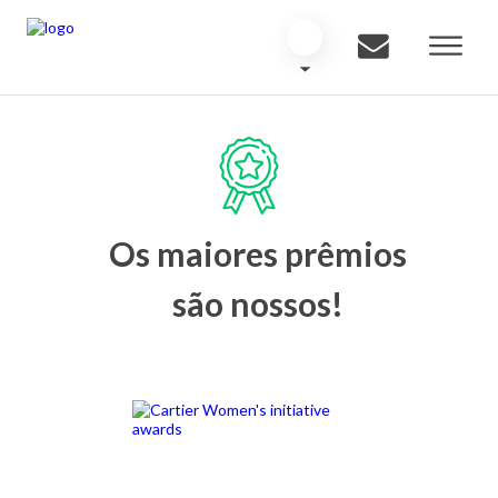
Os maiores prêmios
são nossos!