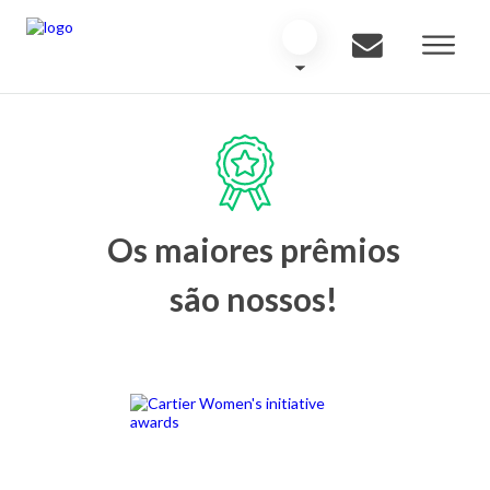
Os maiores prêmios
são nossos!